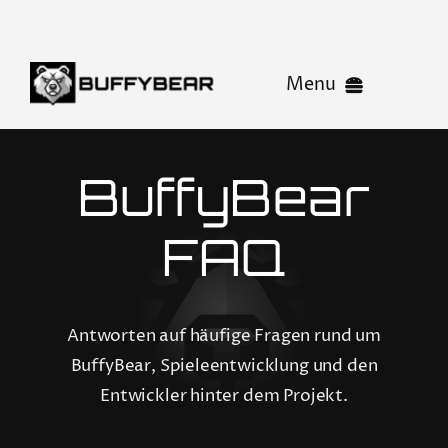
Skip
to
content
Menu
BUFFYBEAR
BuffyBear
News
FAQ
Playground
Antworten auf häufige Fragen rund um
BuffyBear, Spieleentwicklung und den
Studio
Entwickler hinter dem Projekt.
Kontakt