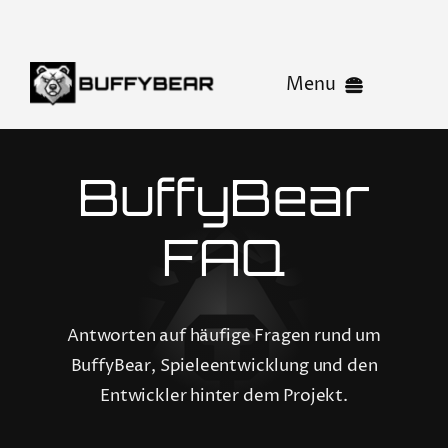
Skip
to
content
Menu
BUFFYBEAR
BuffyBear
News
FAQ
Playground
Antworten auf häufige Fragen rund um
BuffyBear, Spieleentwicklung und den
Studio
Entwickler hinter dem Projekt.
Kontakt