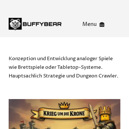
Skip
to
content
Menu
BUFFYBEAR
Konzeption und Entwicklung analoger Spiele
wie Brettspiele oder Tabletop-Systeme.
News
Hauptsachlich Strategie und Dungeon Crawler.
Playground
Studio
Kontakt