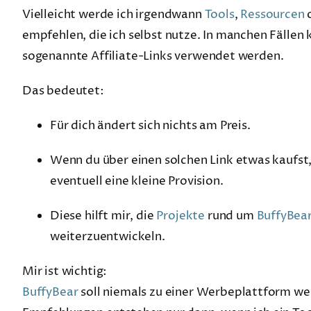
Vielleicht werde ich irgendwann
Tools
,
Ressourcen
empfehlen, die ich selbst nutze. In manchen Fällen
sogenannte Affiliate-Links verwendet werden.
Das bedeutet:
Für dich ändert sich nichts am Preis.
Wenn du über einen solchen Link etwas kaufst,
eventuell eine kleine Provision.
Diese hilft mir, die
Projekte
rund um
BuffyBea
weiterzuentwickeln.
Mir ist wichtig:
BuffyBear
soll niemals zu einer Werbeplattform we