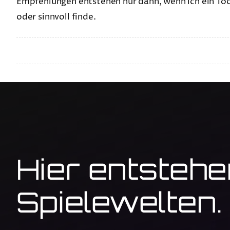
Empfehlungen entstehen nur dann, wenn ich ein Too
oder sinnvoll finde.
Hier entsteh
Spielewelten.