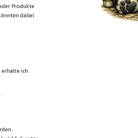
oder Produkte
 könnten dabei
 erhalte ich
r
rden.