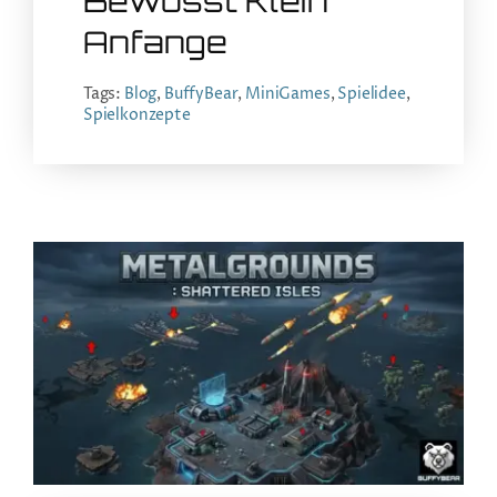
Bewusst Klein
Anfange
Tags:
Blog
,
BuffyBear
,
MiniGames
,
Spielidee
,
Spielkonzepte